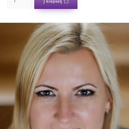
Į krepšelį
Airilė,
vėjų
ragana