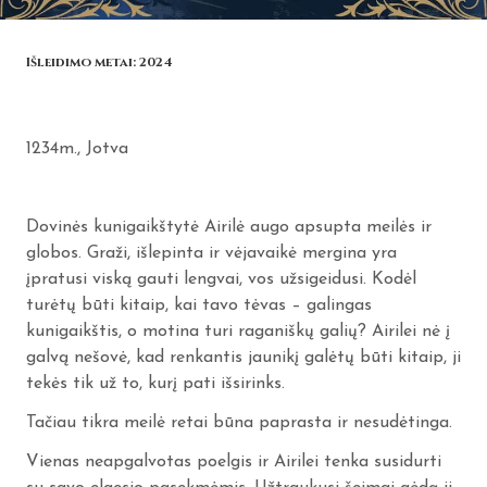
Išleidimo metai:
2024
1234m., Jotva
Dovinės kunigaikštytė Airilė augo apsupta meilės ir
globos. Graži, išlepinta ir vėjavaikė mergina yra
įpratusi viską gauti lengvai, vos užsigeidusi. Kodėl
turėtų būti kitaip, kai tavo tėvas – galingas
kunigaikštis, o motina turi raganiškų galių? Airilei nė į
galvą nešovė, kad renkantis jaunikį galėtų būti kitaip, ji
tekės tik už to, kurį pati išsirinks.
Tačiau tikra meilė retai būna paprasta ir nesudėtinga.
Vienas neapgalvotas poelgis ir Airilei tenka susidurti