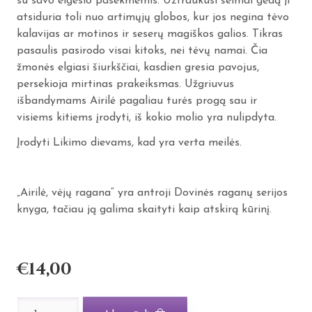
su savo elgesio pasekmėmis. Užtraukusi šeimai gėdą ji
atsiduria toli nuo artimųjų globos, kur jos negina tėvo
kalavijas ar motinos ir seserų magiškos galios. Tikras
pasaulis pasirodo visai kitoks, nei tėvų namai. Čia
žmonės elgiasi šiurkščiai, kasdien gresia pavojus,
persekioja mirtinas prakeiksmas. Užgriuvus
išbandymams Airilė pagaliau turės progą sau ir
visiems kitiems įrodyti, iš kokio molio yra nulipdyta.
Įrodyti Likimo dievams, kad yra verta meilės.
„Airilė, vėjų ragana“ yra antroji Dovinės raganų serijos
knyga, tačiau ją galima skaityti kaip atskirą kūrinį.
€
14,00
produkto
kiekis: